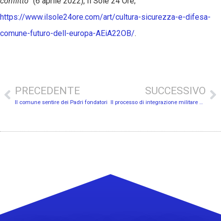
conflitto”
(6 aprile 2022), Il Sole 24 Ore;
https://www.ilsole24ore.com/art/cultura-sicurezza-e-difesa-
comune-futuro-dell-europa-AEiA22OB/
.
PRECEDENTE
SUCCESSIVO
Il comune sentire dei Padri fondatori
Il processo di integrazione militare nell’UE: analisi storico-giuridica e sviluppi recenti