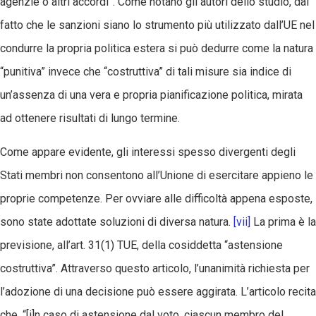
agenzie o altri accordi”. Come notano gli autori dello studio, dal
fatto che le sanzioni siano lo strumento più utilizzato dall’UE nel
condurre la propria politica estera si può dedurre come la natura
“punitiva” invece che “costruttiva” di tali misure sia indice di
un’assenza di una vera e propria pianificazione politica, mirata
ad ottenere risultati di lungo termine.
Come appare evidente, gli interessi spesso divergenti degli
Stati membri non consentono all’Unione di esercitare appieno le
proprie competenze. Per ovviare alle difficoltà appena esposte,
sono state adottate soluzioni di diversa natura.
[vii]
La prima è la
previsione, all’art. 31(1) TUE, della cosiddetta “astensione
costruttiva”. Attraverso questo articolo, l’unanimità richiesta per
l’adozione di una decisione può essere aggirata. L’articolo recita
che, “[i]n caso di astensione dal voto, ciascun membro del