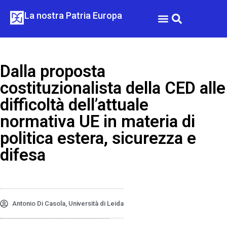
La nostra Patria Europa
DE GASPERI E LA CED
DE GASPERI E IL FUTURO DELL’EUROPA
Dalla proposta
costituzionalista della CED alle
difficoltà dell’attuale
normativa UE in materia di
politica estera, sicurezza e
difesa
Antonio Di Casola, Università di Leida