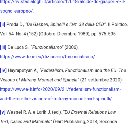
https://rivistadialoghi.it/articolo/12018/alcide-de-gasperi-e-il-
sogno-europeo/
.
[ii]
Preda D.,
“De Gasperi, Spinelli e l’art. 38 della CED”
, Il Politico,
Vol. 54, No. 4 (152) (Ottobre-Dicembre 1989), pp. 575-595.
[iii]
De Luca S.,
“Funzionalismo”
(2006);
https://www.dizie.eu/dizionario/funzionalismo/
.
[iv]
Hayrapetyan A.,
“Federalism, Functionalism and the EU: The
Visions of Mitrany, Monnet and Spinelli”
(21 settembre 2020);
https://www.e-ir.info/2020/09/21/federalism-functionalism-
and-the-eu-the-visions-of-mitrany-monnet-and-spinelli/
.
[v]
Wessel R. A. e Larik J. (ed.),
“EU External Relations Law –
Text, Cases and Materials”
(Hart Publishing, 2014, Seconda