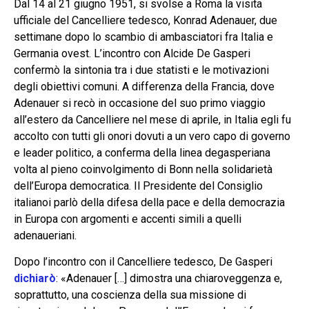
Dal 14 al 21 giugno 1951, si svolse a Roma la visita
ufficiale del Cancelliere tedesco, Konrad Adenauer, due
set­timane dopo lo scambio di ambasciatori fra Italia e
Germania ovest. L’incontro con Alcide De Gasperi
confermò la sintonia tra i due statisti e le motivazioni
degli obiet­tivi comuni. A differenza della Francia, dove
Adenauer si recò in occasione del suo primo viaggio
all’estero da Cancelliere nel mese di aprile, in Italia egli fu
accolto con tutti gli ono­ri dovuti a un vero capo di governo
e leader politico, a conferma della linea degasperiana
volta al pieno coinvolgimento di Bonn nella solidarietà
dell’Europa democratica. Il Presidente del Consiglio
italianoi parlò della difesa della pace e della democra­zia
in Europa con argomenti e accenti simili a quelli
adenaueriani.
Dopo l’incontro con il Cancelliere tedesco, De Gasperi
dichiarò
: «Adenauer […] dimostra una chiaroveggenza e,
soprattutto, una coscienza della sua missione di