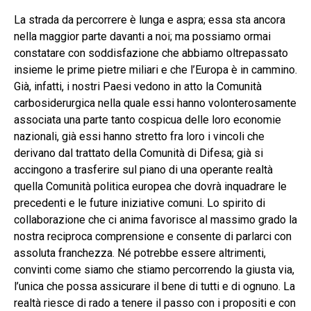
La strada da percorrere è lunga e aspra; essa sta ancora
nella maggior parte davanti a noi; ma possiamo ormai
constatare con soddisfazione che abbiamo oltrepassato
insieme le prime pietre miliari e che l’Europa è in cammino.
Già, infatti, i nostri Paesi vedono in atto la Comunità
carbosiderurgica nella quale essi hanno volonterosamente
associata una parte tanto cospicua delle loro economie
nazionali, già essi hanno stretto fra loro i vincoli che
derivano dal trattato della Comunità di Difesa; già si
accingono a trasferire sul piano di una operante realtà
quella Comunità politica europea che dovrà inquadrare le
precedenti e le future iniziative comuni. Lo spirito di
collaborazione che ci anima favorisce al massimo grado la
nostra reciproca comprensione e consente di parlarci con
assoluta franchezza. Né potrebbe essere altrimenti,
convinti come siamo che stiamo percorrendo la giusta via,
l’unica che possa assicurare il bene di tutti e di ognuno. La
realtà riesce di rado a tenere il passo con i propositi e con