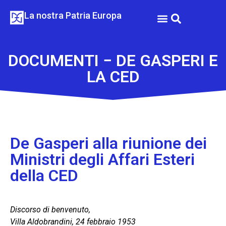
La nostra Patria Europa
DE GASPERI E LA CED
DE GASPERI E IL FUTURO DELL’EUROPA
DOCUMENTI − DE GASPERI E
LA CED
De Gasperi alla riunione dei
Ministri degli Affari Esteri
della CED
Discorso di benvenuto,
Villa Aldobrandini, 24 febbraio 1953