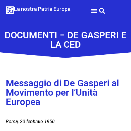
La nostra Patria Europa
DE GASPERI E LA CED
DE GASPERI E IL FUTURO DELL’EUROPA
DOCUMENTI − DE GASPERI E
LA CED
Messaggio di De Gasperi al
Movimento per l’Unità
Europea
Roma, 20 febbraio 1950