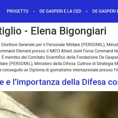
PROGETTO
DE GASPERI E LA CED
DE GASPERI 
iglio - Elena Bigongiari
 è Direttore Generale per il Personale Militare (PERSOMIL), Minist
Command Element presso il NATO Allied Joint Force Command Na
 memrbo del Comitato Scientifico della Fondazione De Gasperi. -
tare (PERSOMIL), Ministero della Difesa. Cultrice di Strategia Mi
ha conseguito un Diploma di giornalismo internazionale presso l’In
 e l’importanza della Difesa 