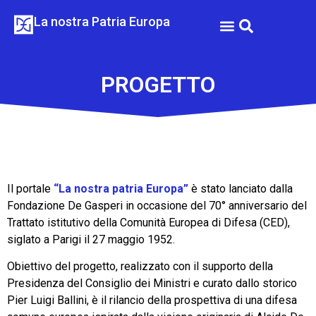
La nostra Patria Europa
DE GASPERI E LA CED
DE GASPERI E IL FUTURO DELL’EUROPA
PROGETTO
Il portale
“La nostra patria Europa”
è stato lanciato dalla
Fondazione De Gasperi in occasione del 70° anniversario del
Trattato istitutivo della Comunità Europea di Difesa (CED),
siglato a Parigi il 27 maggio 1952.
Obiettivo del progetto, realizzato con il supporto della
Presidenza del Consiglio dei Ministri e curato dallo storico
Pier Luigi Ballini, è il rilancio della prospettiva di una difesa