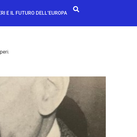
RI E IL FUTURO DELL’EUROPA
peri.