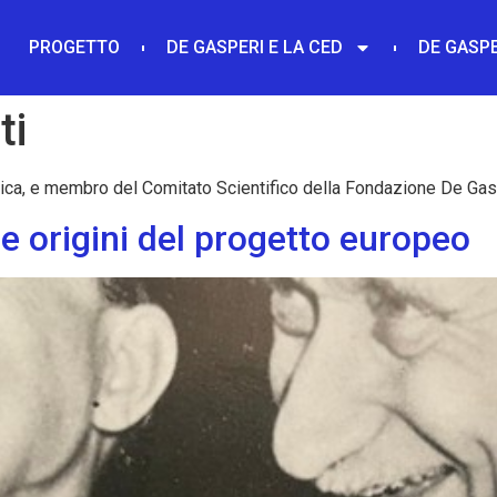
PROGETTO
DE GASPERI E LA CED
DE GASPE
ti
lica, e membro del Comitato Scientifico della Fondazione De Gas
e origini del progetto europeo