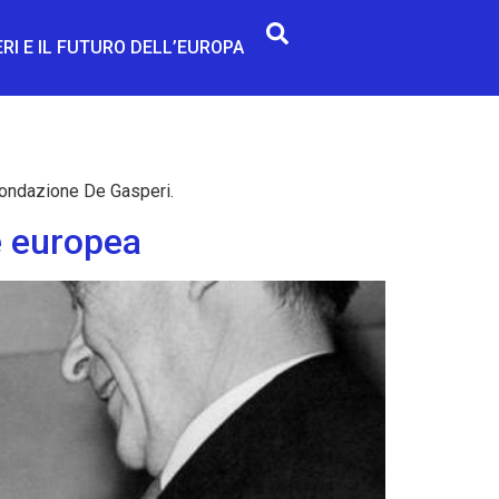
RI E IL FUTURO DELL’EUROPA
Fondazione De Gasperi.
e europea