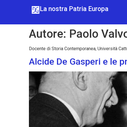
La nostra Patria Europa
Autore:
Paolo Valv
Docente di Storia Contemporanea, Università Catt
Alcide De Gasperi e le 