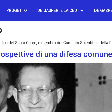
PROGETTO
DE GASPERI E LA CED
DE GASPE
o
olica del Sacro Cuore, e membro del Comitato Scientifico della 
prospettive di una difesa comun